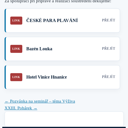
Za spolupráci při přípravě a realizaci soustředění děkujeme:
ČESKÉ PARA PLAVÁNÍ
Bazén Louka
Hotel Vinice Hnanice
Post
←
Pozvánka na seminář – téma Výživa
navigation
XXIII. Pohárek
→