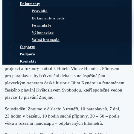
Dokumenty
v paraplavání, se připravuje pod vedením reprezentačního
Pravidla
trenéra juniorů Jana Nevrkly, jeho asistentky Štěpánky
Dokumenty a řády
Řehořkové a realizační tým doplňuje předseda Sekce
Formuláře
paraplavání Štěpán Cagaň, který natáčí a chystá rozbor techniky
Výbor sekce
paraplavců.
Valná hromada
Za vynikající zázemí pro sportovní část soustředění děkujeme
O sportu
Bazénu Louka, Správě nemovitostí Znojmo a Městu Znojmo. Za
Podpora
jedinečné ubytování, výtečnou stravu a zázemí pro večerní
Kontakty
projekci a rozbory patří dík Hotelu Vinice Hnanice. Přínosem
pro paraplavce byla čtvrteční debata s nejúspěšnějším
plaveckým trenérem české historie Jiřím Kyněrou a fenoménem
českého plavání Květoslavem Svobodou, kteří společně vedou
plavce TJ plavání Znojmo.
Soustředění Znojmo v číslech: 3 trenéři, 10 paraplavců, 7 dní,
23 hodin v bazénu, 10 hodin suché přípravy, 30 – 50 – podle
věku a rozsahu handicapu – odplavaných kilometrů.