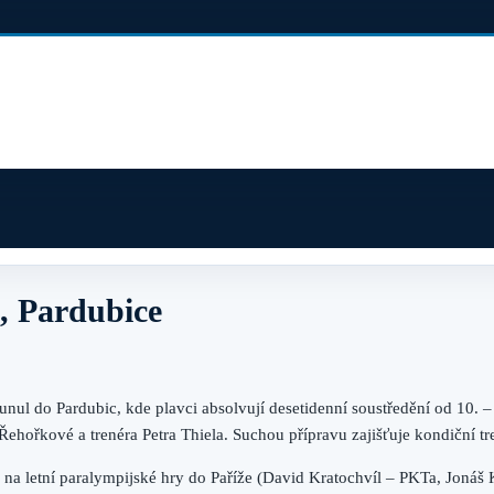
, Pardubice
unul do Pardubic, kde plavci absolvují desetidenní soustředění od 10.
ehořkové a trenéra Petra Thiela. Suchou přípravu zajišťuje kondiční t
ty na letní paralympijské hry do Paříže (David Kratochvíl – PKTa, Joná