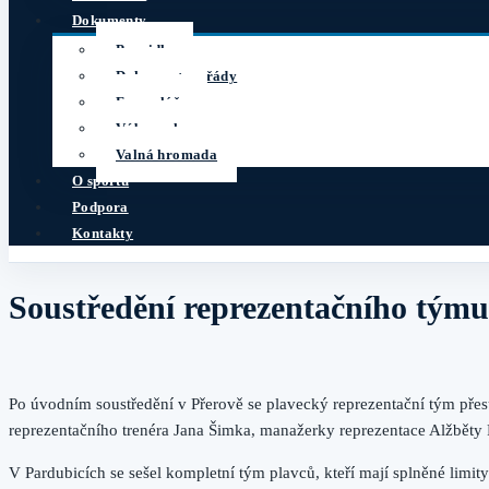
Dokumenty
Pravidla
Dokumenty a řády
Formuláře
Výbor sekce
Valná hromada
O sportu
Podpora
Kontakty
Soustředění reprezentačního týmu
Po úvodním soustředění v Přerově se plavecký reprezentační tým přes
reprezentačního trenéra Jana Šimka, manažerky reprezentace Alžběty Ř
V Pardubicích se sešel kompletní tým plavců, kteří mají splněné limi