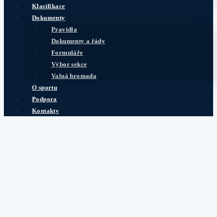
zde
Klasifikace
Dokumenty
Pravidla
do
24. října 2024
.
Dokumenty a řády
Formuláře
Pozvánka
Výbor sekce
Valná hromada
O sportu
Podpora
© 2025 Paraswimming.cz
Kontakty